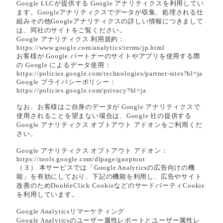
Google LLCが提供する Google アナリティクスを利用してい
ます。Googleアナリティクスでデータが収集、処理される仕
組みその他Googleアナリティクスの詳しい情報につきまして
は、同社のサイトをご覧ください。
Google アナリティクス 利用規約：
https://www.google.com/analytics/terms/jp.html
お客様が Google パートナーのサイトやアプリを使用する際
の Google によるデータ使用：
https://policies.google.com/technologies/partner-sites?hl=ja
Google プライバシーポリシー：
https://policies.google.com/privacy?hl=ja
なお、お客様はご自身のデータが Google アナリティクスで
使用されることを望まない場合は、Google 社の提供する
Google アナリティクス オプトアウト アドオンをご利用くだ
さい。
Google アナリティクス オプトアウト アドオン：
https://tools.google.com/dlpage/gaoptout
（３） 本サービスでは「Google Analyticsの広告向けの機
能」を有効にしており、下記の機能を利用し、広告やサイト
改善のためDoubleClick CookieなどのサードパーティCookie
を利用しています。
Google Analyticsリマーケティング
Google Analyticsのユーザー属性レポートとユーザー属性レ