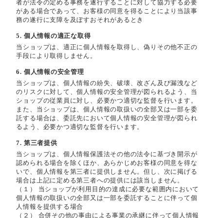
者が法令の定める事務を遂行することに対して協力する必要
がある場合であって、お客様の同意を得ることにより当該事
務の遂行に支障を及ぼすおそれがあるとき
5. 個人情報の適正な取得
当ショップは、適正に個人情報を取得し、偽りその他不正の
手段により取得しません。
6. 個人情報の安全管理
当ショップは、個人情報の紛失、破壊、改ざん及び漏洩など
のリスクに対して、個人情報の安全管理が図られるよう、当
ショップの従業員に対し、必要かつ適切な監督を行います。
また、当ショップは、個人情報の取扱いの全部又は一部を委
託する場合は、委託先において個人情報の安全管理が図られ
るよう、必要かつ適切な監督を行います。
7. 第三者提供
当ショップは、個人情報保護法その他の法令に基づき開示が
認められる場合を除くほか、あらかじめお客様の同意を得な
いで、個人情報を第三者に提供しません。但し、次に掲げる
場合は上記に定める第三者への提供には該当しません。
（１） 当ショップが利用目的の達成に必要な範囲内において
個人情報の取扱いの全部又は一部を委託することに伴って個
人情報を提供する場合
（２） 合併その他の事由による事業の承継に伴って個人情報