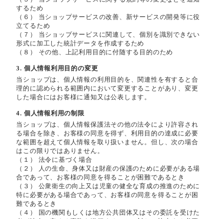
するため
（６） 当ショップサービスの改善、新サービスの開発等に役
立てるため
（７） 当ショップサービスに関連して、個別を識別できない
形式に加工した統計データを作成するため
（８） その他、上記利用目的に付随する目的のため
3. 個人情報利用目的の変更
当ショップは、個人情報の利用目的を、関連性を有すると合
理的に認められる範囲内において変更することがあり、変更
した場合にはお客様に通知又は公表します。
4. 個人情報利用の制限
当ショップは、個人情報保護法その他の法令により許容され
る場合を除き、お客様の同意を得ず、利用目的の達成に必要
な範囲を超えて個人情報を取り扱いません。但し、次の場合
はこの限りではありません。
（１） 法令に基づく場合
（２） 人の生命、身体又は財産の保護のために必要がある場
合であって、お客様の同意を得ることが困難であるとき
（３） 公衆衛生の向上又は児童の健全な育成の推進のために
特に必要がある場合であって、お客様の同意を得ることが困
難であるとき
（４） 国の機関もしくは地方公共団体又はその委託を受けた