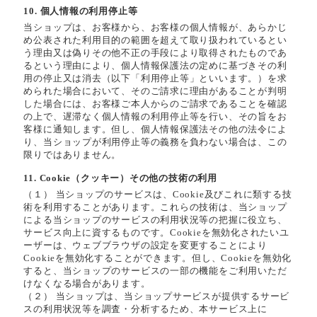
10. 個人情報の利用停止等
当ショップは、お客様から、お客様の個人情報が、あらかじ
め公表された利用目的の範囲を超えて取り扱われているとい
う理由又は偽りその他不正の手段により取得されたものであ
るという理由により、個人情報保護法の定めに基づきその利
用の停止又は消去（以下「利用停止等」といいます。）を求
められた場合において、そのご請求に理由があることが判明
した場合には、お客様ご本人からのご請求であることを確認
の上で、遅滞なく個人情報の利用停止等を行い、その旨をお
客様に通知します。但し、個人情報保護法その他の法令によ
り、当ショップが利用停止等の義務を負わない場合は、この
限りではありません。
11. Cookie（クッキー）その他の技術の利用
（１） 当ショップのサービスは、Cookie及びこれに類する技
術を利用することがあります。これらの技術は、当ショップ
による当ショップのサービスの利用状況等の把握に役立ち、
サービス向上に資するものです。Cookieを無効化されたいユ
ーザーは、ウェブブラウザの設定を変更することにより
Cookieを無効化することができます。但し、Cookieを無効化
すると、当ショップのサービスの一部の機能をご利用いただ
けなくなる場合があります。
（２） 当ショップは、当ショップサービスが提供するサービ
スの利用状況等を調査・分析するため、本サービス上に