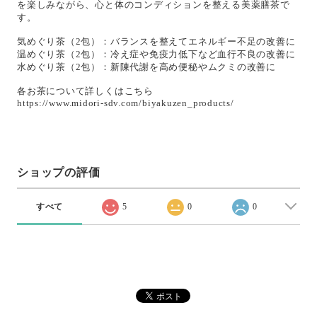
を楽しみながら、心と体のコンディションを整える美薬膳茶で
す。
気めぐり茶（2包）：バランスを整えてエネルギー不足の改善に
温めぐり茶（2包）：冷え症や免疫力低下など血行不良の改善に
水めぐり茶（2包）：新陳代謝を高め便秘やムクミの改善に
各お茶について詳しくはこちら
https://www.midori-sdv.com/biyakuzen_products/
ショップの評価
すべて
5
0
0