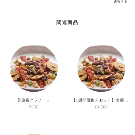
通報する
関連商品
美薬膳グラノーラ
【1週間置換えセット】美薬膳グラノーラ（7袋入）
¥650
¥4,500