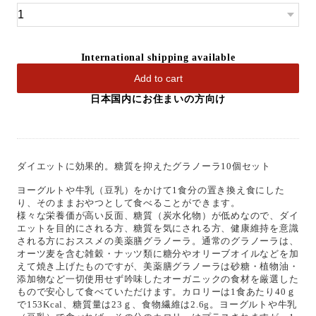
International shipping available
Add to cart
日本国内にお住まいの方向け
ダイエットに効果的。糖質を抑えたグラノーラ10個セット
ヨーグルトや牛乳（豆乳）をかけて1食分の置き換え食にした
り、そのままおやつとして食べることができます。
様々な栄養価が高い反面、糖質（炭水化物）が低めなので、ダイ
エットを目的にされる方、糖質を気にされる方、健康維持を意識
される方におススメの美薬膳グラノーラ。通常のグラノーラは、
オーツ麦を含む雑穀・ナッツ類に糖分やオリーブオイルなどを加
えて焼き上げたものですが、美薬膳グラノーラは砂糖・植物油・
添加物など一切使用せず吟味したオーガニックの食材を厳選した
もので安心して食べていただけます。カロリーは1食あたり40ｇ
で153Kcal、糖質量は23ｇ、食物繊維は2.6g。ヨーグルトや牛乳