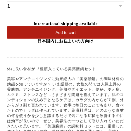
International shipping available
Add to cart
日本国内にお住まいの方向け
体に良い食材が15種類入っている美薬膳鍋セット
美容やアンチエイジングに効果絶大の『美薬膳鍋』の調味材料の
効能を知っていますか？ いま話題の、女性の間では人気上昇の
薬膳鍋。アンチエイジング、美肌やダイエット、便秘、冷え症、
ムクミ、ストレスなど…さまざまな問題を抱えています。肌のコ
ンディションの決め手となるケアは、カラダの内からが７割、外
からが３割と言われています。食事は毎日のことでもあり、食べ
たものでカラダは作られています。薬膳料理は、どのような食材
の何を使うかを少し意識するだけで気になる症状を改善するのに
は効率が良いので、ぜひ、美容法の一つとして取り入れていただ
きたいと思います。『美薬膳鍋』の調味料セットには、厳選した